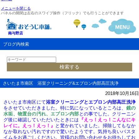
メニューを閉じる
パネルの開閉は左右のスワイプ操作（フリック）でも行うことができます
南与野店
ブログ内検索
さいたま市南区 浴室クリーニング&エプロン内部高圧洗浄
2018年10月16日
さいたま市南区にて
浴室クリーニングとエプロン内部高圧洗浄
をさせていただきました。特に気になっているところは、
鏡の
水垢、物置台の汚れ、エプロン内部
との事でした。クリーニン
グ後に確認していただいたときには
『えっ！えっ！こんなにキ
レイに。えっ！えっ！』
と驚かれていました。掃除してもなか
なか取れない汚れですので驚いたようです。気持ち良いバスタ
イムをお過ごしください。皆様のお問い合わせをお待ちしてお