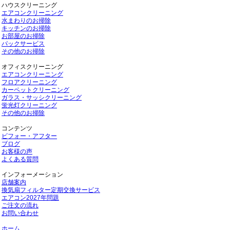
ハウスクリーニング
エアコンクリーニング
水まわりのお掃除
キッチンのお掃除
お部屋のお掃除
パックサービス
その他のお掃除
オフィスクリーニング
エアコンクリーニング
フロアクリーニング
カーペットクリーニング
ガラス・サッシクリーニング
蛍光灯クリーニング
その他のお掃除
コンテンツ
ビフォー・アフター
ブログ
お客様の声
よくある質問
インフォーメーション
店舗案内
換気扇フィルター定期交換サービス
エアコン2027年問題
ご注文の流れ
お問い合わせ
ホーム