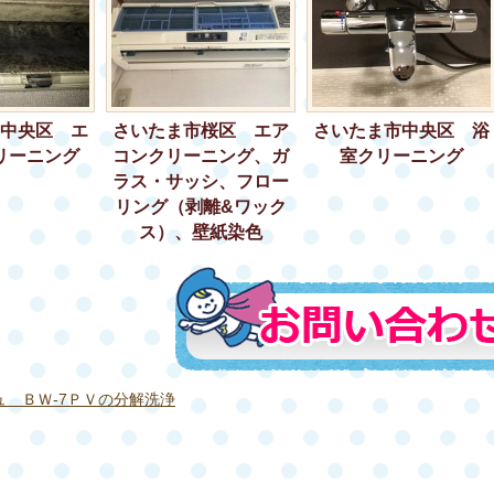
中央区 エ
さいたま市桜区 エア
さいたま市中央区 浴
リーニング
コンクリーニング、ガ
室クリーニング
ラス・サッシ、フロー
リング（剥離&ワック
ス）、壁紙染色
 ＢＷ-7ＰＶの分解洗浄