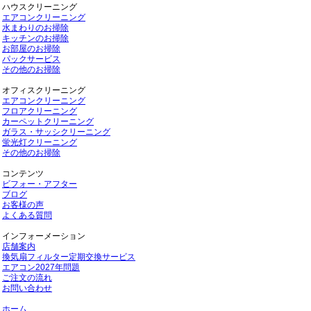
ハウスクリーニング
エアコンクリーニング
水まわりのお掃除
キッチンのお掃除
お部屋のお掃除
パックサービス
その他のお掃除
オフィスクリーニング
エアコンクリーニング
フロアクリーニング
カーペットクリーニング
ガラス・サッシクリーニング
蛍光灯クリーニング
その他のお掃除
コンテンツ
ビフォー・アフター
ブログ
お客様の声
よくある質問
インフォーメーション
店舗案内
換気扇フィルター定期交換サービス
エアコン2027年問題
ご注文の流れ
お問い合わせ
ホーム