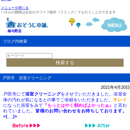
メニューを閉じる
パネルの開閉は左右のスワイプ操作（フリック）でも行うことができます
南与野店
ブログ内検索
戸田市 浴室クリーニング
2021年4月20日
戸田市にて
浴室クリーニング
をさせていただきました。浴室全
キレイ
体の汚れが気になるとの事でご依頼をいただきました。
になった浴室をみて
『もっとはやく頼めばよかったぁ』
と言わ
れていました。
皆様のお問い合わせをお待ちしております。
<(_ _)>