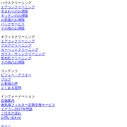
ハウスクリーニング
エアコンクリーニング
水まわりのお掃除
キッチンのお掃除
お部屋のお掃除
パックサービス
その他のお掃除
オフィスクリーニング
エアコンクリーニング
フロアクリーニング
カーペットクリーニング
ガラス・サッシクリーニング
蛍光灯クリーニング
その他のお掃除
コンテンツ
ビフォー・アフター
ブログ
お客様の声
よくある質問
インフォーメーション
店舗案内
換気扇フィルター定期交換サービス
エアコン2027年問題
ご注文の流れ
お問い合わせ
ホーム