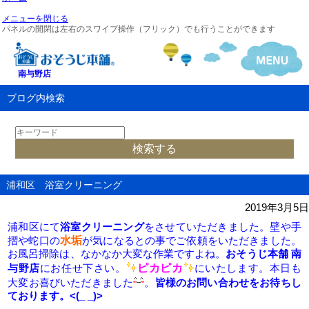
メニューを閉じる
パネルの開閉は左右のスワイプ操作（フリック）でも行うことができます
南与野店
ブログ内検索
浦和区 浴室クリーニング
2019年3月5日
浦和区にて
浴室クリーニング
をさせていただきました。壁や手
水垢
摺や蛇口の
が気になるとの事でご依頼をいただきました。
お風呂掃除は、なかなか大変な作業ですよね。
おそうじ本舗 南
ピカピカ
与野店
にお任せ下さい。
にいたします。本日も
大変お喜びいただきました
。
皆様のお問い合わせをお待ちし
ております。<(_ _)>