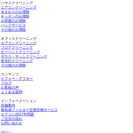
ハウスクリーニング
エアコンクリーニング
水まわりのお掃除
キッチンのお掃除
お部屋のお掃除
パックサービス
その他のお掃除
オフィスクリーニング
エアコンクリーニング
フロアクリーニング
カーペットクリーニング
ガラス・サッシクリーニング
蛍光灯クリーニング
その他のお掃除
コンテンツ
ビフォー・アフター
ブログ
お客様の声
よくある質問
インフォーメーション
店舗案内
換気扇フィルター定期交換サービス
エアコン2027年問題
ご注文の流れ
お問い合わせ
ホーム