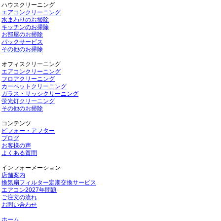
ハウスクリーニング
エアコンクリーニング
水まわりのお掃除
キッチンのお掃除
お部屋のお掃除
パックサービス
その他のお掃除
オフィスクリーニング
エアコンクリーニング
フロアクリーニング
カーペットクリーニング
ガラス・サッシクリーニング
蛍光灯クリーニング
その他のお掃除
コンテンツ
ビフォー・アフター
ブログ
お客様の声
よくある質問
インフォーメーション
店舗案内
換気扇フィルター定期交換サービス
エアコン2027年問題
ご注文の流れ
お問い合わせ
ホーム